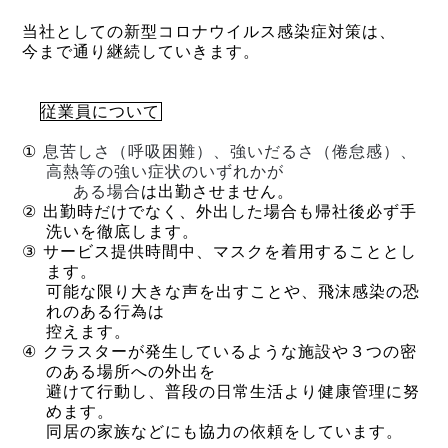
当社としての新型コロナウイルス感染症対策は、
今まで通り継続していきます。
従業員について
①
息苦しさ（呼吸困難）、強いだるさ（倦怠感）、
高熱等の強い症状のいずれかが
ある
場合
は出勤させません。
②
出勤時だけでなく、外出した場合も帰社後必ず手
洗いを徹底します。
③
サービス提供時間中、マスクを着用することとし
ます。
可能な限り大きな声を出すことや、飛沫感染の恐
れのある行為は
控えます。
④
クラスターが発生しているような施設や３つの密
のある場所への外出を
避けて行動し、普段の日常生活より健康管理に努
めます。
同居の家族などにも協力の依頼をしています。