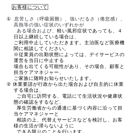
お客様について
①
息苦しさ（呼吸困難）、強いだるさ（倦怠感）、
高熱等の強い症状のいずれかが
ある
場合および、
軽い風邪症状であっても、４
日以上継続している場合
は、
ご利用中止していただきます。
主治医など医療機
関に相談してください。
※従業員の出勤状態によっては、デイサービスの
運営を当日に中止する
場合も
出てくる可能性があり、その場合、顧客と
担当ケアマネジャー、
ご家族に随時お知らせいたします。
②
休業要請が行政から出た場合および自主的に休業
する場合は、
ご自宅に訪問
する、電話にて生活状況や健康状
態の確認をするなど、
厚生労働省からの
通達に基づく内容に沿って担
当ケアマネジャーと
相談の上、代替えサービスなどを検討し、
お客
様の生活が
滞らないように
できる限りのことを行います。