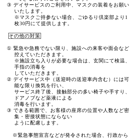
③
デイサービスのご利用中、マスクの装着をお願い
いたします。
※マスクご持参ない場合、ごゆるり倶楽部より
1
枚
30
円にて提供します。
その他の対策
①
緊急や急務でない限り、施設への来客や面会など
控えていただきます。
※施設立ち入りが必要な場合は、玄関にて検温、
手指の消毒を
していただきます。
②
デイサービス中（送迎時の送迎車内含む）には可
能な限り換気を行い、
サービス終了後、接触部分の多い椅子や手すり、
ドアノブなど薬液による
消毒を行います。
③
できる範囲で、お客様の座席の位置や人数など密
集・密接状態にならない
ように配慮します。
※緊急事態宣言などが発令された場合、行政から