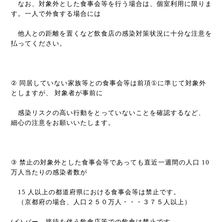
なお、対象外とした食事会等を行う場合は、個室利用に限りま
す。一人で外食する場合には
他人との距離を置くなど飲食店の感染対策状況に十分な注意を
払ってください。
②
同居していない家族等との食事会等は前項
①
に準じて対象外
としますが、 対象者が事前に
感染リスクの高い行動をとっていないことを確認するなど、
細心の注意をお願いいたします。
③
禁止の対象外とした食事会等であっても直近一週間の人口
10
万人当たりの感染者数が
15
人以上の都道府県における食事会等は禁止です。
（京都府の場合、人口２５０万人・・・３７５人以上）
(
イ
)
バー、接待を伴う飲食店等での飲食は禁止です。