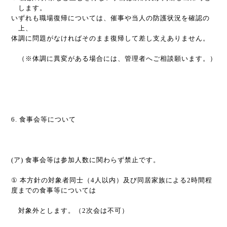
します。
いずれも職場復帰については、催事や当人の防護状況を確認の
上、
体調に問題がなければそのまま復帰して差し支えありません。
（※体調に異変がある場合には、管理者へご相談願います。）
6.
食事会等について
(
ア
)
食事会等は参加人数に関わらず禁止です。
①
本方針の対象者同士（
4
人以内）及び同居家族による
2
時間程
度までの食事等については
対象外とします。（
2
次会は不可）