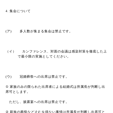
4.
集会について
(
ア
)
多人数が集まる集会は禁止です。
（イ）
カンファレンス、対面の会議は感染対策を徹底した上
で最小限の実施としてください。
(
ウ
)
冠婚葬祭への出席は禁止です。
①
家族のみの限られた出席者による結婚式は所属
⻑
が判断し出
席可とします。
ただし、披露宴への出席は禁止です。
②
親族の葬祭など止むを得ない事情は所属
⻑
が判断し出席可と